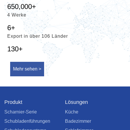
650,000
+
4 Werke
6
+
Export in über 106 Länder
130
+
Mehr sehen >
Produkt
Lösungen
Scharnier-Serie
Küche
Schubladenführungen
Badezimmer